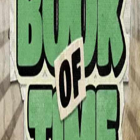
ditawarkan
. Nilai hadiah yang tinggi menjadi daya tarik
utama bagi pemain yang ingin mendapatkan keuntungan
maksimal. Dengan sistem pembayaran yang cepat dan
tanpa potongan tersembunyi, kemenangan dapat
langsung dinikmati oleh pemain tanpa harus menunggu
lama. Ini memberikan pengalaman bermain yang lebih
memuaskan dan profesional.
Dari segi keamanan, WAZETOTO menggunakan sistem
enkripsi canggih untuk melindungi data pengguna. Setiap
transaksi yang dilakukan diproses melalui sistem yang
aman sehingga meminimalkan risiko kebocoran data.
Selain itu, platform ini juga memiliki
tim support
yang
siap membantu pemain selama 24 jam penuh. Dengan
layanan yang responsif, setiap kendala dapat
diselesaikan dengan cepat dan efisien.
Secara keseluruhan, WAZETOTO merupakan pilihan
tepat bagi Anda yang mencari
platform togel terpercaya