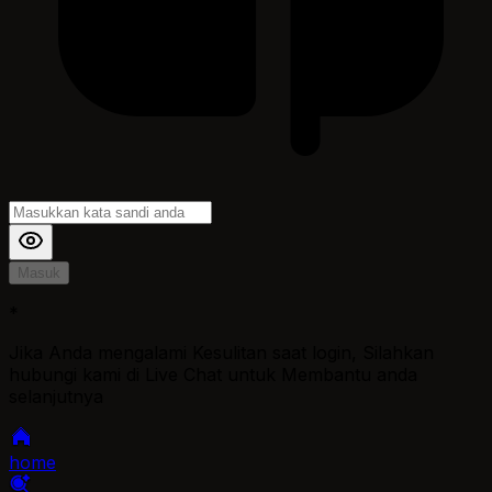
Masuk
*
Jika Anda mengalami Kesulitan saat login, Silahkan
hubungi kami di Live Chat untuk Membantu anda
selanjutnya
home