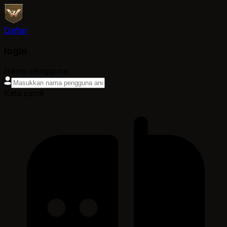
Daftar
login
Nama pengguna
Kata sandi