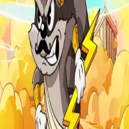
sistem yang transparan dan adil. Dengan dukungan
teknologi modern, setiap hasil undian ditampilkan secara
real-time sehingga pemain dapat memantau hasil dengan
akurat tanpa adanya manipulasi. Hal ini menjadi salah
satu alasan mengapa WAZETOTO semakin diminati oleh
para pecinta togel online.
Keunggulan lain dari WAZETOTO adalah variasi
pasaran
togel
yang sangat lengkap. Mulai dari pasaran lokal
hingga internasional seperti Singapore, Hongkong, dan
Sydney tersedia dalam satu platform. Dengan
banyaknya pilihan ini, pemain memiliki fleksibilitas untuk
memilih pasaran yang sesuai dengan strategi mereka.
Selain itu, jadwal draw yang rutin setiap hari
memberikan kesempatan lebih besar bagi pemain untuk
meraih kemenangan.
Tidak hanya menyediakan pasaran lengkap,
WAZETOTO juga dikenal
dengan jackpot besar yang