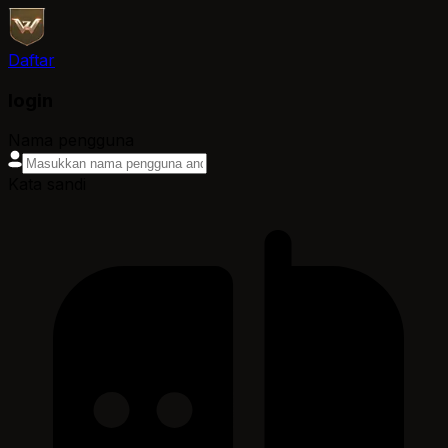
Daftar
login
Nama pengguna
Kata sandi