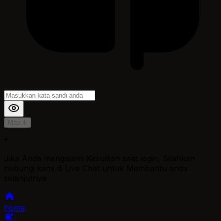
Masuk
*
Jika Anda mengalami Kesulitan saat login, Silahkan
hubungi kami di Live Chat untuk Membantu anda
selanjutnya
home