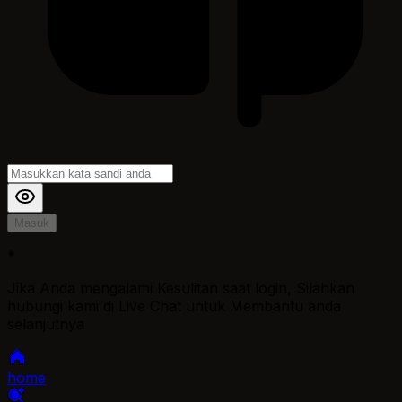
Masuk
*
Jika Anda mengalami Kesulitan saat login, Silahkan
hubungi kami di Live Chat untuk Membantu anda
selanjutnya
home