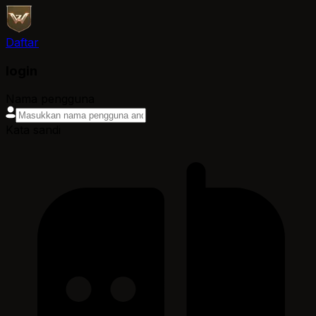
Daftar
login
Nama pengguna
Kata sandi