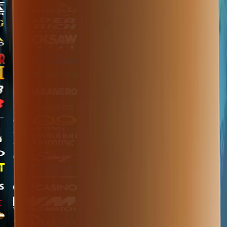
para pecinta togel online.
Keunggulan lain dari WAZETOTO adalah variasi
pasaran
togel
yang sangat lengkap. Mulai dari pasaran lokal
hingga internasional seperti Singapore, Hongkong, dan
Sydney tersedia dalam satu platform. Dengan
banyaknya pilihan ini, pemain memiliki fleksibilitas untuk
memilih pasaran yang sesuai dengan strategi mereka.
Selain itu, jadwal draw yang rutin setiap hari
memberikan kesempatan lebih besar bagi pemain untuk
meraih kemenangan.
Tidak hanya menyediakan pasaran lengkap,
WAZETOTO juga dikenal
dengan jackpot besar yang
ditawarkan
. Nilai hadiah yang tinggi menjadi daya tarik
utama bagi pemain yang ingin mendapatkan keuntungan
maksimal. Dengan sistem pembayaran yang cepat dan
tanpa potongan tersembunyi, kemenangan dapat
langsung dinikmati oleh pemain tanpa harus menunggu