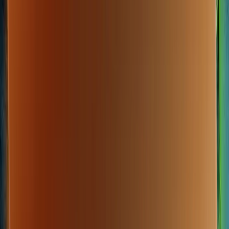
online
online
online
online
online
online