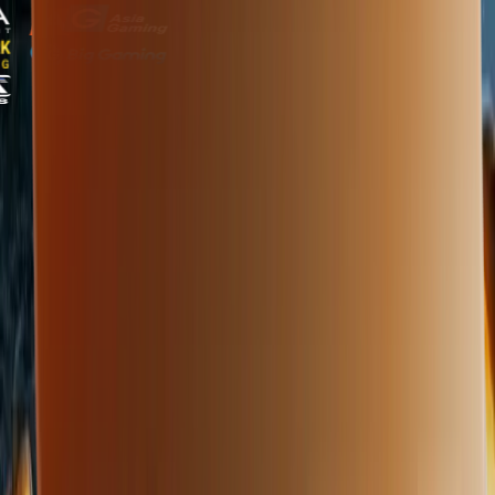
lama. Ini memberikan pengalaman bermain yang lebih
memuaskan dan profesional.
Dari segi keamanan, WAZETOTO menggunakan sistem
enkripsi canggih untuk melindungi data pengguna. Setiap
transaksi yang dilakukan diproses melalui sistem yang
aman sehingga meminimalkan risiko kebocoran data.
Selain itu, platform ini juga memiliki
tim support
yang
siap membantu pemain selama 24 jam penuh. Dengan
layanan yang responsif, setiap kendala dapat
diselesaikan dengan cepat dan efisien.
Secara keseluruhan, WAZETOTO merupakan pilihan
tepat bagi Anda yang mencari
platform togel terpercaya
dengan pasaran lengkap dan jackpot besar. Dengan
sistem yang transparan, keamanan terjamin, serta
peluang kemenangan yang tinggi, platform ini mampu
memberikan pengalaman bermain yang optimal bagi
setiap pengguna.