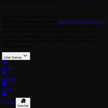
Secara keseluruhan, WAZETOTO merupakan pilihan
tepat bagi Anda yang mencari
platform togel terpercaya
dengan pasaran lengkap dan jackpot besar. Dengan
sistem yang transparan, keamanan terjamin, serta
peluang kemenangan yang tinggi, platform ini mampu
memberikan pengalaman bermain yang optimal bagi
setiap pengguna.
Lihat Semua
home
explore
promo
dompet
livechat