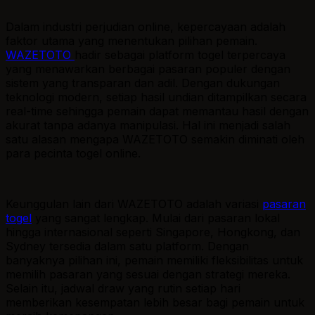
Dalam industri perjudian online, kepercayaan adalah
faktor utama yang menentukan pilihan pemain.
WAZETOTO
hadir sebagai platform togel terpercaya
yang menawarkan berbagai pasaran populer dengan
sistem yang transparan dan adil. Dengan dukungan
teknologi modern, setiap hasil undian ditampilkan secara
real-time sehingga pemain dapat memantau hasil dengan
akurat tanpa adanya manipulasi. Hal ini menjadi salah
satu alasan mengapa WAZETOTO semakin diminati oleh
para pecinta togel online.
Keunggulan lain dari WAZETOTO adalah variasi
pasaran
togel
yang sangat lengkap. Mulai dari pasaran lokal
hingga internasional seperti Singapore, Hongkong, dan
Sydney tersedia dalam satu platform. Dengan
banyaknya pilihan ini, pemain memiliki fleksibilitas untuk
memilih pasaran yang sesuai dengan strategi mereka.
Selain itu, jadwal draw yang rutin setiap hari
memberikan kesempatan lebih besar bagi pemain untuk