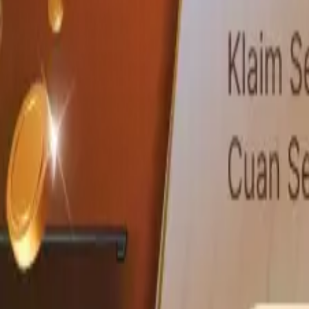
tuk Free Spin Hanya berlaku Sampai 1x24 jam
n gacor!
erpercaya Pasaran Populer 
tor utama yang menentukan pilihan pemain.
WAZETOTO
ha
dan adil. Dengan dukungan teknologi modern, setiap hasil 
asi. Hal ini menjadi salah satu alasan mengapa WAZETOTO 