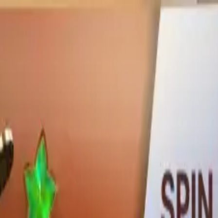
I, SPIN SENDIRI, CUAN SENDIRI!
patan dapetin bonus seru dari Roda Keberuntungan!