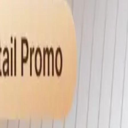
 internasional seperti Singapore, Hongkong, dan Sydney
sesuai dengan strategi mereka. Selain itu, jadwal draw
hadiah yang tinggi menjadi daya tarik utama bagi pemain
unyi, kemenangan dapat langsung dinikmati oleh pemain
aksi yang dilakukan diproses melalui sistem yang aman
emain selama 24 jam penuh. Dengan layanan yang
 pasaran lengkap dan jackpot besar. Dengan sistem
laman bermain yang optimal bagi setiap pengguna.