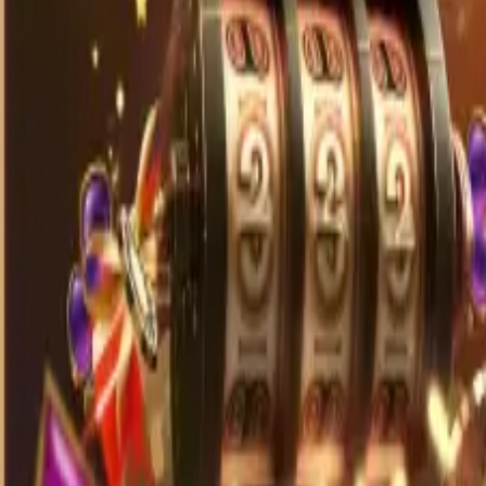
🟢 Syarat Dapat Kode SPIN:
✅ Melakukan Deposit minimal dengan total 200,000 da
✅ Minimal deposit dilakukan di 2 hari berbeda
✅ Aktif bermain di game apa pun
✅ Klaim kode ke WA Admin setiap hari Senin
📲 FORMAT KLAIM:
CLAIM RODA BONUS – [ID USER] – [Tanggal Deposit]
🔁 Contoh: CLAIM RODA BONUS – LXTOTO88 – 2, 4, 6 J
📦 Kode Spin akan dikirim & kamu bisa langsung putar 