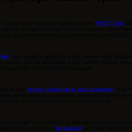
tor utama yang menentukan pilihan pemain.
WAZETOTO
ha
dan adil. Dengan dukungan teknologi modern, setiap hasil 
asi. Hal ini menjadi salah satu alasan mengapa WAZETOTO 
ogel
yang sangat lengkap. Mulai dari pasaran lokal hingga
, pemain memiliki fleksibilitas untuk memilih pasaran yang 
ar bagi pemain untuk meraih kemenangan.
uga dikenal
dengan jackpot besar yang ditawarkan
. Nilai 
istem pembayaran yang cepat dan tanpa potongan tersemb
 bermain yang lebih memuaskan dan profesional.
si canggih untuk melindungi data pengguna. Setiap trans
latform ini juga memiliki
tim support
yang siap membantu p