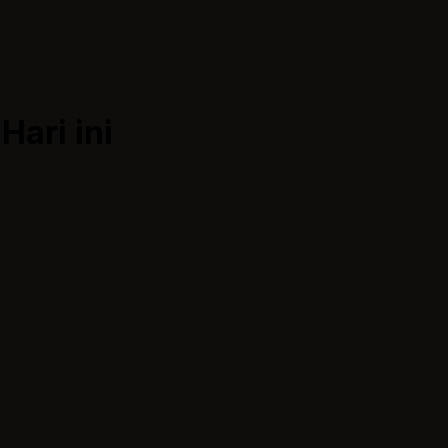
Hari ini