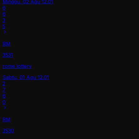
Minggu, 02 Agu
12.01
6
6
3
5
RM
3531
rome lottery
Sabtu, 01 Agu
12.01
2
7
6
0
RM
3530