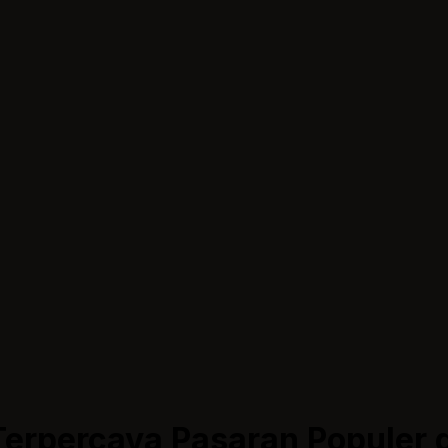
erpercaya Pasaran Populer 