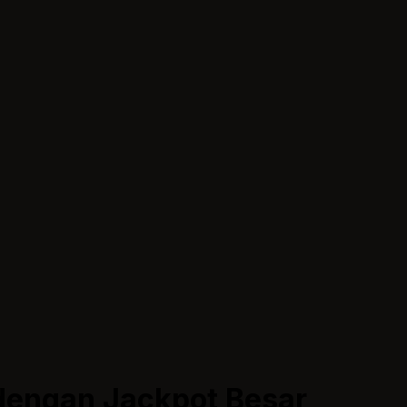
dengan Jackpot Besar