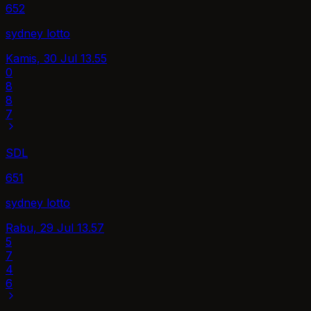
652
sydney lotto
Kamis, 30 Jul
13.55
0
8
8
7
SDL
651
sydney lotto
Rabu, 29 Jul
13.57
5
7
4
6