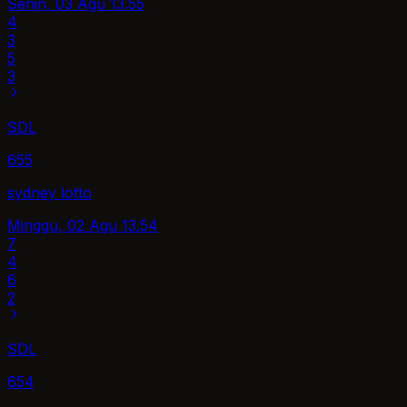
Senin, 03 Agu
13.55
4
3
5
3
SDL
655
sydney lotto
Minggu, 02 Agu
13.54
7
4
6
2
SDL
654