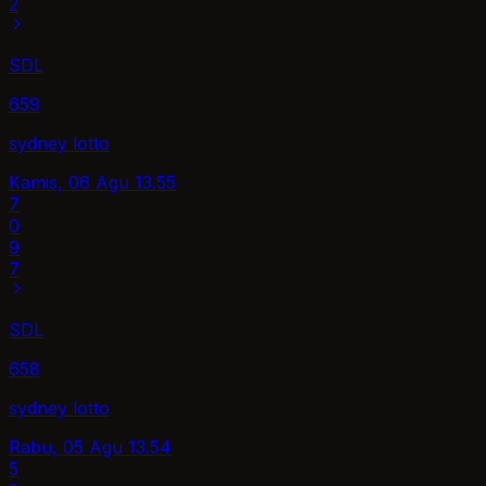
2
SDL
659
sydney lotto
Kamis, 06 Agu
13.55
7
0
9
7
SDL
658
sydney lotto
Rabu, 05 Agu
13.54
5