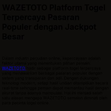
WAZETOTO Platform Togel
Terpercaya Pasaran
Populer dengan Jackpot
Besar
Dalam industri perjudian online, kepercayaan adalah
faktor utama yang menentukan pilihan pemain.
WAZETOTO
hadir sebagai platform togel terpercaya
yang menawarkan berbagai pasaran populer dengan
sistem yang transparan dan adil. Dengan dukungan
teknologi modern, setiap hasil undian ditampilkan secara
real-time sehingga pemain dapat memantau hasil dengan
akurat tanpa adanya manipulasi. Hal ini menjadi salah
satu alasan mengapa WAZETOTO semakin diminati oleh
para pecinta togel online.