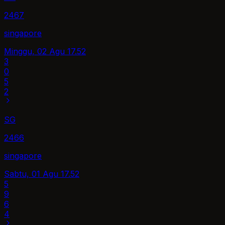
2467
singapore
Minggu, 02 Agu
17.52
3
0
5
2
SG
2466
singapore
Sabtu, 01 Agu
17.52
5
9
6
4