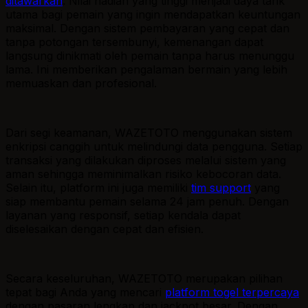
ditawarkan
. Nilai hadiah yang tinggi menjadi daya tarik
utama bagi pemain yang ingin mendapatkan keuntungan
maksimal. Dengan sistem pembayaran yang cepat dan
tanpa potongan tersembunyi, kemenangan dapat
langsung dinikmati oleh pemain tanpa harus menunggu
lama. Ini memberikan pengalaman bermain yang lebih
memuaskan dan profesional.
Dari segi keamanan, WAZETOTO menggunakan sistem
enkripsi canggih untuk melindungi data pengguna. Setiap
transaksi yang dilakukan diproses melalui sistem yang
aman sehingga meminimalkan risiko kebocoran data.
Selain itu, platform ini juga memiliki
tim support
yang
siap membantu pemain selama 24 jam penuh. Dengan
layanan yang responsif, setiap kendala dapat
diselesaikan dengan cepat dan efisien.
Secara keseluruhan, WAZETOTO merupakan pilihan
tepat bagi Anda yang mencari
platform togel terpercaya
dengan pasaran lengkap dan jackpot besar. Dengan