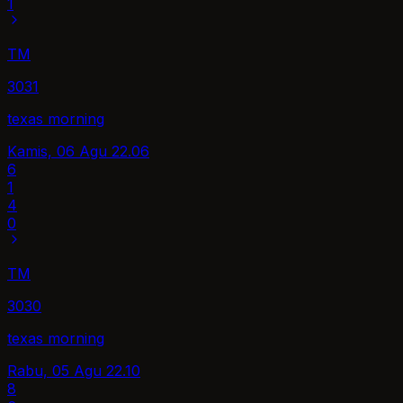
1
TM
3031
texas morning
Kamis, 06 Agu
22.06
6
1
4
0
TM
3030
texas morning
Rabu, 05 Agu
22.10
8