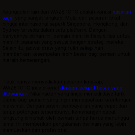
Keunggulan lain dari WAZETOTO adalah variasi
pasaran
togel
yang sangat lengkap. Mulai dari pasaran lokal
hingga internasional seperti Singapore, Hongkong, dan
Sydney tersedia dalam satu platform. Dengan
banyaknya pilihan ini, pemain memiliki fleksibilitas untuk
memilih pasaran yang sesuai dengan strategi mereka.
Selain itu, jadwal draw yang rutin setiap hari
memberikan kesempatan lebih besar bagi pemain untuk
meraih kemenangan.
Tidak hanya menyediakan pasaran lengkap,
WAZETOTO juga dikenal
dengan jackpot besar yang
ditawarkan
. Nilai hadiah yang tinggi menjadi daya tarik
utama bagi pemain yang ingin mendapatkan keuntungan
maksimal. Dengan sistem pembayaran yang cepat dan
tanpa potongan tersembunyi, kemenangan dapat
langsung dinikmati oleh pemain tanpa harus menunggu
lama. Ini memberikan pengalaman bermain yang lebih
memuaskan dan profesional.