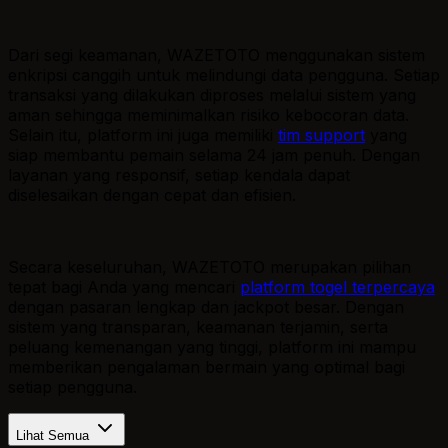
Dari segi keamanan, WAZETOTO menggunakan sistem
enkripsi canggih untuk melindungi data pengguna. Setiap
transaksi yang dilakukan diproses melalui sistem yang
aman sehingga meminimalkan risiko kebocoran data.
Selain itu, platform ini juga memiliki
tim support
yang
siap membantu pemain selama 24 jam penuh. Dengan
layanan yang responsif, setiap kendala dapat
diselesaikan dengan cepat dan efisien.
Secara keseluruhan, WAZETOTO merupakan pilihan
tepat bagi Anda yang mencari
platform togel terpercaya
dengan pasaran lengkap dan jackpot besar. Dengan
sistem yang transparan, keamanan terjamin, serta
peluang kemenangan yang tinggi, platform ini mampu
memberikan pengalaman bermain yang optimal bagi
setiap pengguna.
Lihat Semua